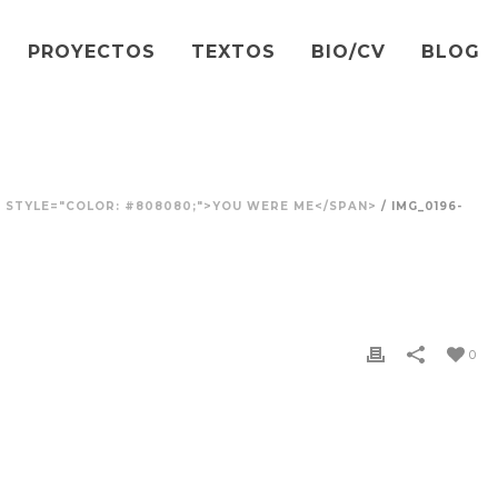
PROYECTOS
TEXTOS
BIO/CV
BLOG
N STYLE="COLOR: #808080;">YOU WERE ME</SPAN>
/ IMG_0196-
0