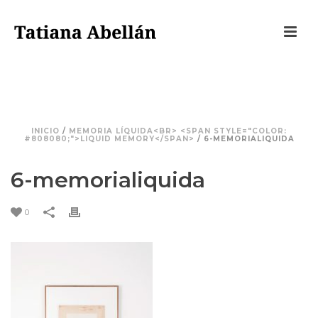
6-MEMORIALIQUIDA
INICIO
/
MEMORIA LÍQUIDA<BR> <SPAN STYLE="COLOR:
#808080;">LIQUID MEMORY</SPAN>
/ 6-MEMORIALIQUIDA
6-memorialiquida
0