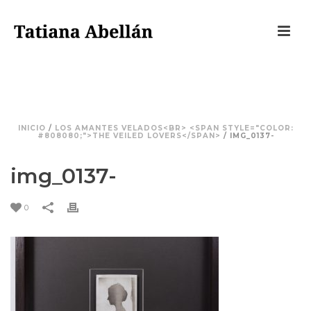
IMG_0137-
INICIO
/
LOS AMANTES VELADOS<BR> <SPAN STYLE="COLOR:
#808080;">THE VEILED LOVERS</SPAN>
/ IMG_0137-
img_0137-
0