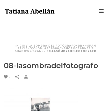
08-LASOMBRADELFOTOGRAFO
INICIO
/
LA SOMBRA DEL FOTÓGRAFO<BR> <SPAN
STYLE="COLOR: #808080;">PHOTOGRAPHER'S
SHADOW</SPAN>
/ 08-LASOMBRADELFOTOGRAFO
08-lasombradelfotografo
0