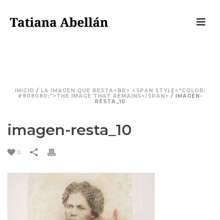
IMAGEN-RESTA_10
INICIO
/
LA IMAGEN QUE RESTA<BR> <SPAN STYLE="COLOR:
#808080;">THE IMAGE THAT REMAINS</SPAN>
/ IMAGEN-
RESTA_10
imagen-resta_10
0