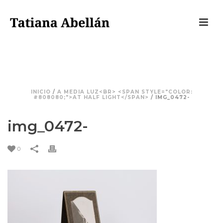
IMG_0472-
INICIO
/
A MEDIA LUZ<BR> <SPAN STYLE="COLOR:
#808080;">AT HALF LIGHT</SPAN>
/ IMG_0472-
img_0472-
0