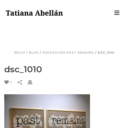
DSC_1010
INICIO
/
BLOG
/
EXPOSICIÓN PAST REMAINS
/ DSC_1010
dsc_1010
0